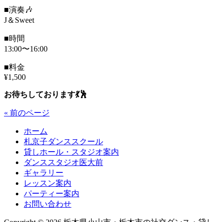
■演奏🎶
J＆Sweet
■時間
13:00〜16:00
■料金
¥1,500
お待ちしております💃🕺
« 前のページ
ホーム
札京子ダンススクール
貸しホール・スタジオ案内
ダンススタジオ医大前
ギャラリー
レッスン案内
パーティー案内
お問い合わせ