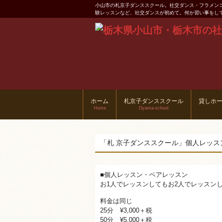
小山市の札京子ダンススクール。社交ダンス・フラメン
験レッスンなど、社交ダンスが初めて。何か習い事をし
ホーム
札京子ダンススクール
貸しホ
Home
Oyama-school
「札 京子ダンススクール」個人レッス
■個人レッスン・ペアレッスン
お1人でレッスンしてもお2人でレッスン
料金は同じ
25分 ¥3,000＋税
50分 ¥5,000＋税