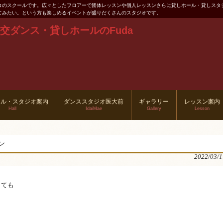
コのスクールです。広々としたフロアーで団体レッスンや個人レッスンさらに貸しホール・貸しスタ
てみたい。という方も楽しめるイベントが盛りだくさんのスタジオです。
ール・スタジオ案内
ダンススタジオ医大前
ギャラリー
レッスン案内
Hall
IdaiMae
Gallery
Lesson
ン
2022/03/1
しても