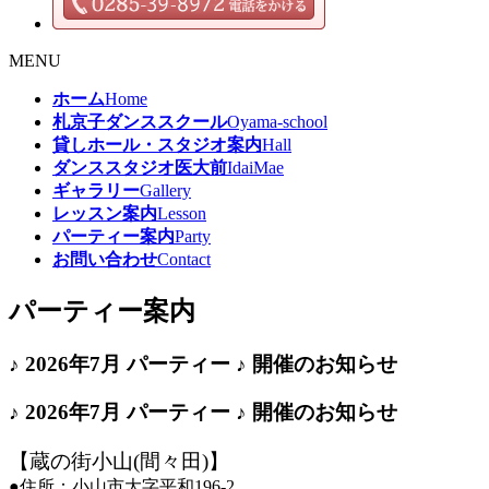
MENU
ホーム
Home
札京子ダンススクール
Oyama-school
貸しホール・スタジオ案内
Hall
ダンススタジオ医大前
IdaiMae
ギャラリー
Gallery
レッスン案内
Lesson
パーティー案内
Party
お問い合わせ
Contact
パーティー案内
♪ 2026年7月 パーティー ♪ 開催のお知らせ
♪ 2026年7月 パーティー ♪ 開催のお知らせ
【蔵の街小山(間々田)】
●住所：小山市大字平和196-2