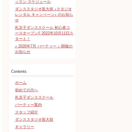
ッスン スケジュール
ダンススタジオ医大前 ♪スタジオ
レンタル キャンペーン♪ のお知ら
せ
札京子ダンススクール 初心者コ
ースオープン!! 2022年10月11日ス
タート！
♪ 2026年7月 パーティー ♪ 開催の
お知らせ
Contents
ホーム
初めての方へ
札京子ダンススクール
パーティー案内
スタッフ紹介
ダンススタジオ医大前
ギャラリー