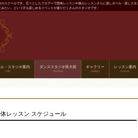
コのスクールです。広々としたフロアーで団体レッスンや個人レッスンさらに貸しホール・貸しスタ
てみたい。という方も楽しめるイベントが盛りだくさんのスタジオです。
ール・スタジオ案内
ダンススタジオ医大前
ギャラリー
レッスン案内
Hall
IdaiMae
Gallery
Lesson
体レッスン スケジュール